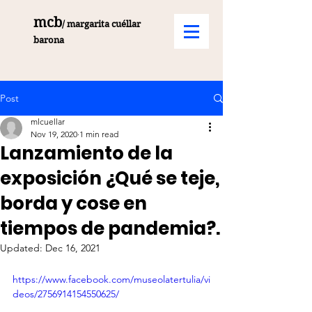
mcb
/ margarita cuéllar
barona
Post
mlcuellar
Nov 19, 2020
1 min read
Lanzamiento de la
exposición ¿Qué se teje,
borda y cose en
tiempos de pandemia?.
Updated:
Dec 16, 2021
https://www.facebook.com/museolatertulia/vi
deos/2756914154550625/